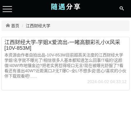
首页
江西财经大学
江西财经大学-学姐X爱流出-一睹高额彩礼小X风采
[10V-853M]
本资源由作者自拍出品-10V-853M目前超高关注度的江西财经大学
学姐!名字就不曝光了!相信很多人基本都知道怎么回事!T喵的!这颜
值!40W!咋地镶金边?把老实男怼得哑口无言!现在被曝光舒服了?看
看还有谁出40W?近距离口J!无T爆C~全L!不想多说!恶心!喜欢的小伙
伴下载观看吧!......
2024-04-02 04:33:12